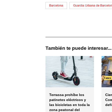
Barcelona
Guardia Urbana de Barcelo
También te puede interesar...
Terrassa prohíbe los
Cier
patinetes eléctricos y
Com
las bicicletas en toda la
def
zona peatonal del