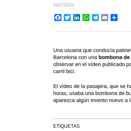
21/07/2021
Facebook
Twitter
LinkedIn
WhatsApp
Telegram
Email
Compa
Una usuaria que conducía patinete
Barcelona con una
bombona de 
observar en el vídeo publicado p
carril bici.
El vídeo de la pasajera, que se h
horas, usaba una bombona de b
aparezca algún invento nuevo a l
ETIQUETAS