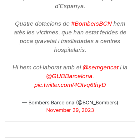
d'Espanya.
Quatre dotacions de
#BombersBCN
hem
atès les víctimes, que han estat ferides de
poca gravetat i traslladades a centres
hospitalaris.
Hi hem col·laborat amb el
@semgencat
i la
@GUBBarcelona
.
pic.twitter.com/4Otvq6thyD
— Bombers Barcelona (@BCN_Bombers)
November 29, 2023