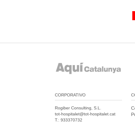
CORPORATIVO
C
Rogiber Consulting, S.L.
C
tot-hospitalet@tot-hospitalet.cat
Pu
T.: 933370732