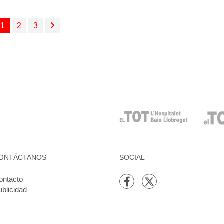
1
2
3
ONTÁCTANOS
SOCIAL
ontacto
blicidad