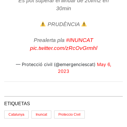
Es pot superar el llindar de 20l/m2 en
30min
PRUDÈNCIA
Prealerta pla
#INUNCAT
pic.twitter.com/zRcOvGrmhl
— Protecció civil (@emergenciescat)
May 6,
2023
ETIQUETAS
Catalunya
Inuncat
Proteccio Civil