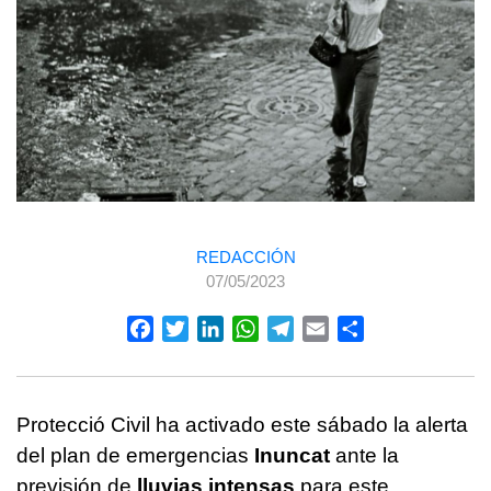
REDACCIÓN
07/05/2023
Facebook
Twitter
LinkedIn
WhatsApp
Telegram
Email
Compartir
Protecció Civil ha activado este sábado la alerta
del plan de emergencias
Inuncat
ante la
previsión de
lluvias intensas
para este